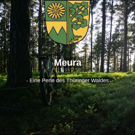
Meura
- Eine Perle des Thüringer Waldes