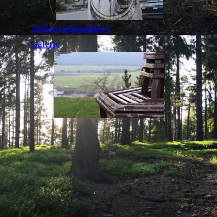
Aufbau Schutzhütte
Galerie